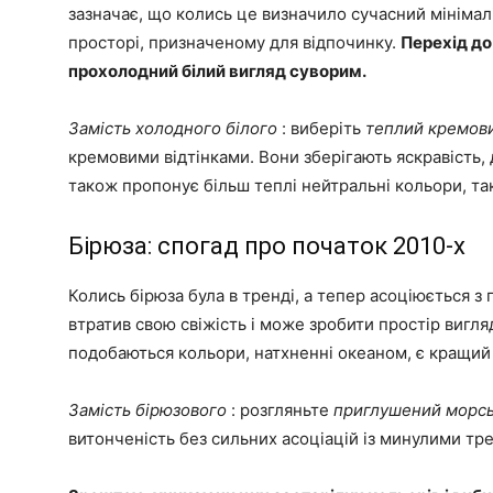
зазначає, що колись це визначило сучасний мінімалі
просторі, призначеному для відпочинку.
Перехід до
прохолодний білий вигляд суворим.
Замість холодного білого
: виберіть
теплий кремови
кремовими відтінками. Вони зберігають яскравість, 
також пропонує більш теплі нейтральні кольори, та
Бірюза: спогад про початок 2010-х
Колись бірюза була в тренді, а тепер асоціюється 
втратив свою свіжість і може зробити простір вигл
подобаються кольори, натхненні океаном, є кращий 
Замість бірюзового
: розгляньте
приглушений морсь
витонченість без сильних асоціацій із минулими тр