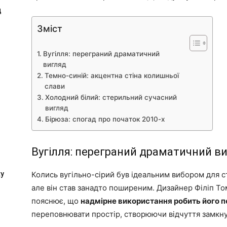
д
Зміст
Вугілля: переграний драматичний
вигляд
Темно-синій: акцентна стіна колишньої
слави
Холодний білий: стерильний сучасний
вигляд
Бірюза: спогад про початок 2010-х
Вугілля: переграний драматичний в
Колись вугільно-сірий був ідеальним вибором для с
ху
але він став занадто поширеним. Дизайнер Філіп То
пояснює, що
надмірне використання робить його 
переповнювати простір, створюючи відчуття замкну