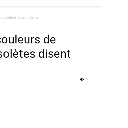
 obsolètes disent d’éviter
couleurs de
solètes disent
14