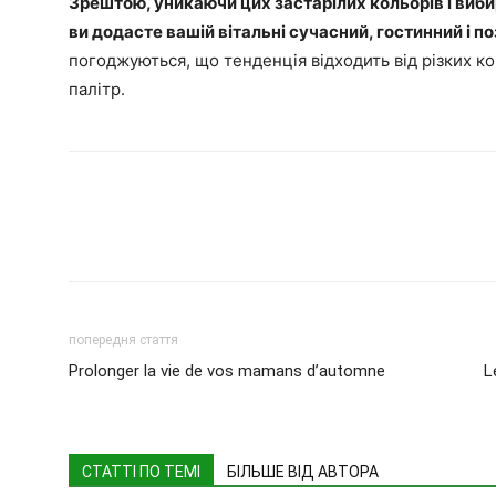
Зрештою, уникаючи цих застарілих кольорів і виби
ви додасте вашій вітальні сучасний, гостинний і п
погоджуються, що тенденція відходить від різких ко
палітр.
попередня стаття
Prolonger la vie de vos mamans d’automne
L
СТАТТІ ПО ТЕМІ
БІЛЬШЕ ВІД АВТОРА