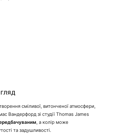
игляд
творення сміливої, витонченої атмосфери,
мас Вандерфорд зі студії Thomas James
передбачуваним
, а колір може
тості та задушливості.