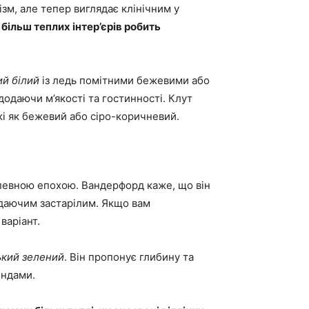
зм, але тепер виглядає клінічним у
 більш теплих інтер’єрів робить
й білий
із ледь помітними бежевими або
додаючи м’якості та гостинності. Клут
кі як бежевий або сіро-коричневий.
з певною епохою. Вандерфорд каже, що він
ядаючим застарілим. Якщо вам
варіант.
кий зелений
. Він пропонує глибину та
ендами.