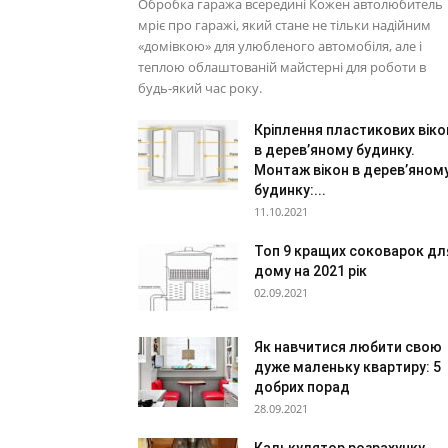
Обробка гаража всередині Кожен автолюбитель
мріє про гаражі, який стане не тільки надійним
«домівкою» для улюбленого автомобіля, але і
теплою облаштованій майстерні для роботи в
будь-який час року.
Кріплення пластикових віко
в дерев’яному будинку.
Монтаж вікон в дерев’яном
будинку:...
11.10.2021
Топ 9 кращих соковарок дл
дому на 2021 рік
02.09.2021
Як навчитися любити свою
дуже маленьку квартиру: 5
добрих порад
28.09.2021