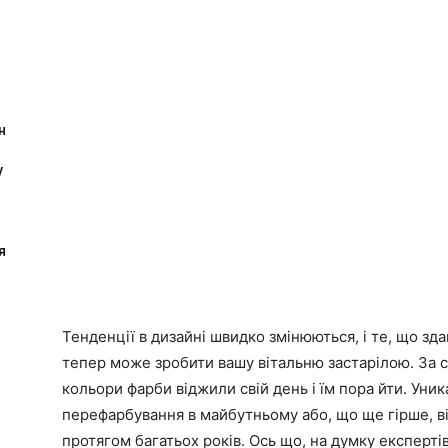
н
у
я
Тенденції в дизайні швидко змінюються, і те, що зд
тепер може зробити вашу вітальню застарілою. За сл
кольори фарби віджили свій день і їм пора йти. Уник
перефарбування в майбутньому або, що ще гірше, в
протягом багатьох років. Ось що, на думку експертів