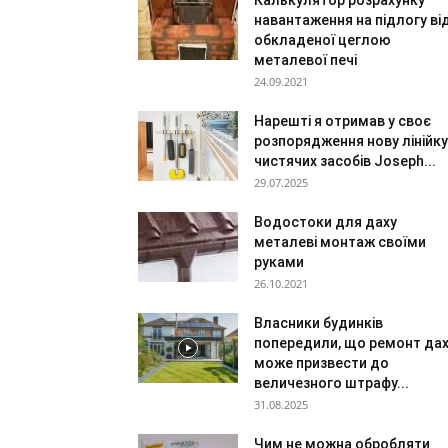
Калькулятор розрахунку
навантаження на підлогу ві
обкладеної цеглою
металевої печі
24.09.2021
Нарешті я отримав у своє
розпорядження нову лінійку
чистячих засобів Joseph...
29.07.2025
Водостоки для даху
металеві монтаж своїми
руками
26.10.2021
Власники будинків
попередили, що ремонт да
може призвести до
величезного штрафу...
31.08.2025
Чим не можна обробляти