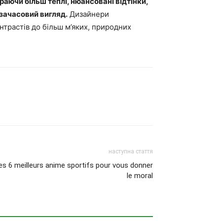
раючи більш теплі, нюансовані відтінки,
озачасовий вигляд.
Дизайнери
нтрастів до більш м’яких, природних
наступна стаття
es 6 meilleurs anime sportifs pour vous donner
le moral