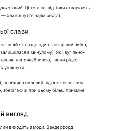
еракотовий
. Ці тепліші відтінки створюють
— без відчуття надмірності.
ьої слави
но-синій як на ще один застарілий вибір,
 залишилася в минулому). Як і вугільно-
італьню непривабливою, і вони рідко
о уникнути.
й
, особливо пиловий відтінок із легким
, зберігаючи при цьому більш приємне
ий вигляд
ілий виходить з моди. Вандерфорд