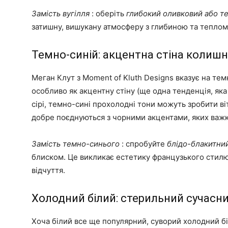
Замість вугілля
: оберіть
глибокий оливковий або т
затишну, вишукану атмосферу з глибиною та теплом 
Темно-синій: акцентна стіна колишн
Меган Клут з Moment of Kluth Designs вказує на тем
особливо як акцентну стіну (ще одна тенденція, яка
сірі, темно-сині прохолодні тони можуть зробити в
добре поєднуються з чорними акцентами, яких важк
Замість темно-синього
: спробуйте
блідо-блакитни
блиском. Це викликає естетику французького стилю
відчуття.
Холодний білий: стерильний сучасн
Хоча білий все ще популярний, суворий холодний б