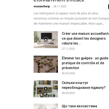
maxwelhelp
-
28.11.2025
Les nettoyeurs à vapeur sont de plus en plus
reconnus comme un moyen puissant et non toxiqu
de maintenir une maison impeccable. Alors que...
Créer une maison accueillante
ce que disent les designers
rebute les...
27.11.2025
Éliminer les guêpes : un guide
pratique de contrôle et de
prévention
06.03.2026
Скільки коштує
переобладнання підвалу?
08.09.2025
Що таке екосистема