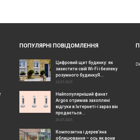
ПОПУЛЯРНІ ПОВІДОМЛЕННЯ
П
Цифровий щит будинку: як
De
захистити свій Wi-Fi і безпеку
розумного будинкуЯ...
23.07.2025
r
Найпопулярніший фанат
Argos отримав захоплені
відгуки в Інтернеті-і зараз він
продається...
26.07.2025
Композитна і дерев’яна
облицювання – ось як вони