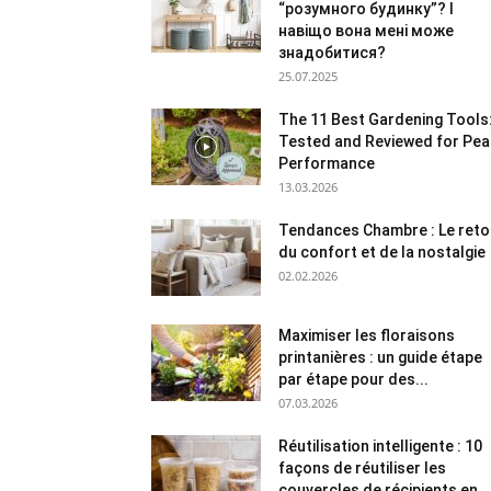
“розумного будинку”? І
навіщо вона мені може
знадобитися?
25.07.2025
The 11 Best Gardening Tools
Tested and Reviewed for Pea
Performance
13.03.2026
Tendances Chambre : Le reto
du confort et de la nostalgie
02.02.2026
Maximiser les floraisons
printanières : un guide étape
par étape pour des...
07.03.2026
Réutilisation intelligente : 10
façons de réutiliser les
couvercles de récipients en