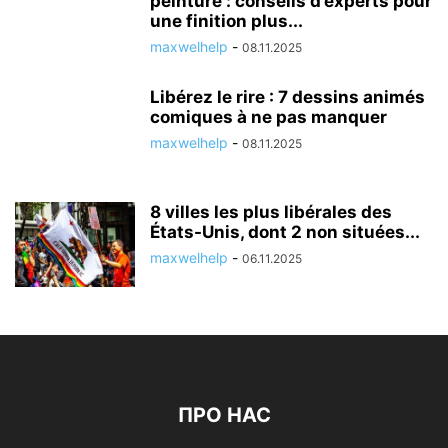
peinture : conseils d’experts pour
une finition plus...
maxwelhelp
-
08.11.2025
Libérez le rire : 7 dessins animés
comiques à ne pas manquer
maxwelhelp
-
08.11.2025
8 villes les plus libérales des
États-Unis, dont 2 non situées...
maxwelhelp
-
06.11.2025
ПРО НАС