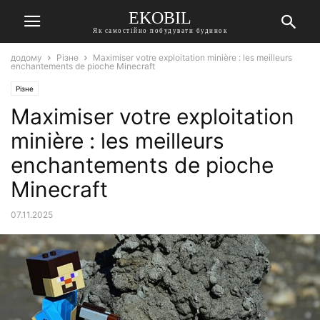
EKOBIL
Як самостійно побудувати будинок
додому
Різне
Maximiser votre exploitation minière : les meilleurs
enchantements de pioche Minecraft
Різне
Maximiser votre exploitation
minière : les meilleurs
enchantements de pioche
Minecraft
07.11.2025