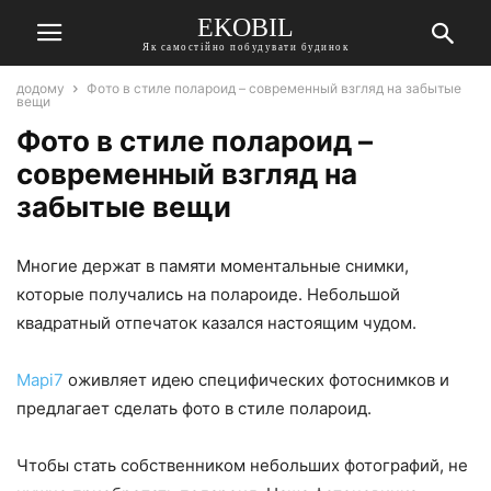
EKOBIL
Як самостійно побудувати будинок
додому
Фото в стиле полароид – современный взгляд на забытые
вещи
Фото в стиле полароид –
современный взгляд на
забытые вещи
Многие держат в памяти моментальные снимки,
которые получались на полароиде. Небольшой
квадратный отпечаток казался настоящим чудом.
Mapi7
оживляет идею специфических фотоснимков и
предлагает сделать фото в стиле полароид.
Чтобы стать собственником небольших фотографий, не