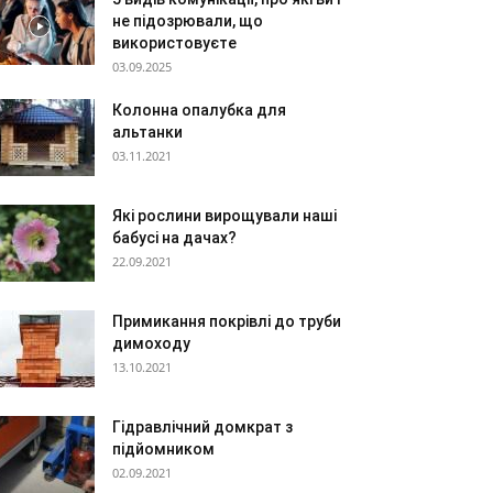
не підозрювали, що
використовуєте
03.09.2025
Колонна опалубка для
альтанки
03.11.2021
Які рослини вирощували наші
бабусі на дачах?
22.09.2021
Примикання покрівлі до труби
димоходу
13.10.2021
Гідравлічний домкрат з
підйомником
02.09.2021