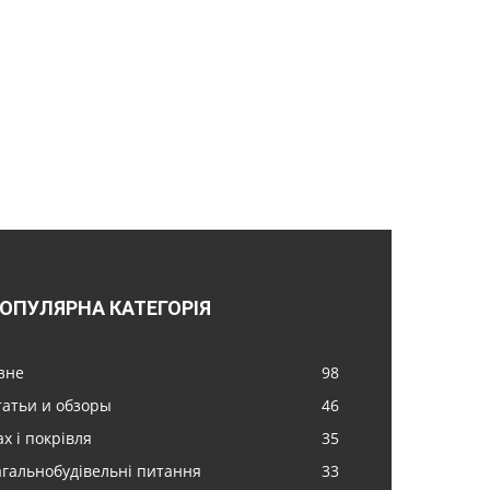
ОПУЛЯРНА КАТЕГОРІЯ
ізне
98
татьи и обзоры
46
х і покрівля
35
агальнобудівельні питання
33