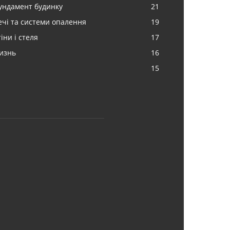
ундамент будинку
21
ечі та системи опалення
19
іни і стеля
17
изнь
16
15