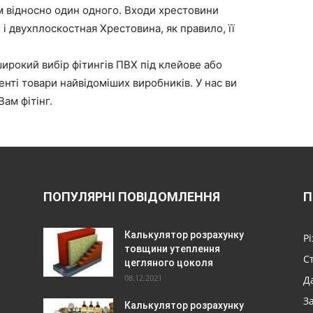
м відносно один одного. Входи хрестовини
 і двухплоскостная Хрестовина, як правило, її
широкий вибір фітингів ПВХ під клейове або
нті товари найвідоміших виробників. У нас ви
ам фітінг.
ПОПУЛЯРНІ ПОВІДОМЛЕННЯ
П
Калькулятор розрахунку
Р
товщини утеплення
С
цегляного цоколя
08.12.2021
Да
З
Калькулятор розрахунку