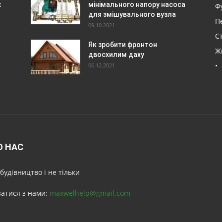
х
мінімального напору насоса
Ф
для змішувального вузла
П
09.10.2021
Ст
Як зробити фронтон
Ж
двосхилим даху
•
06.12.2021
О НАС
будівництво і не тільки
затися з нами:
maxwelhelp@gmail.com