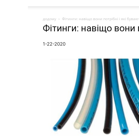
додому
Фітинги: навіщо вони потрібні і які буваю
Фітинги: навіщо вони п
1-22-2020