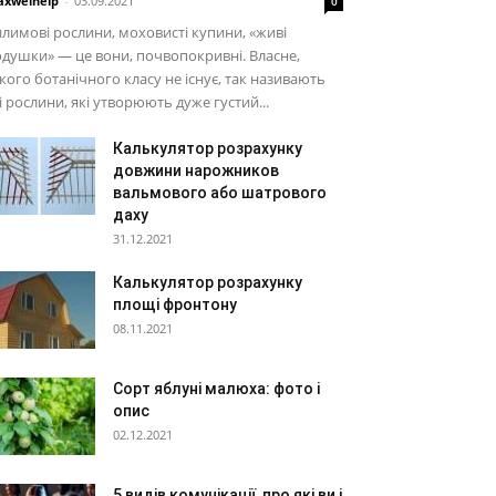
xwelhelp
-
03.09.2021
0
лимові рослини, моховисті купини, «живі
душки» — це вони, почвопокривні. Власне,
кого ботанічного класу не існує, так називають
і рослини, які утворюють дуже густий...
Калькулятор розрахунку
довжини нарожников
вальмового або шатрового
даху
31.12.2021
Калькулятор розрахунку
площі фронтону
08.11.2021
Сорт яблуні малюха: фото і
опис
02.12.2021
5 видів комунікації, про які ви і