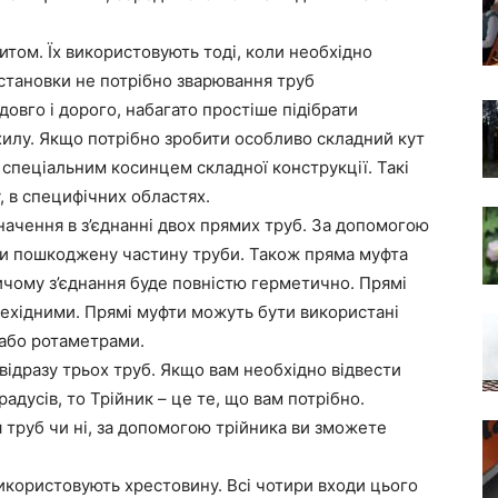
итом. Їх використовують тоді, коли необхідно
установки не потрібно зварювання труб
овго і дорого, набагато простіше підібрати
хилу. Якщо потрібно зробити особливо складний кут
 спеціальним косинцем складної конструкції. Такі
, в специфічних областях.
начення в з’єднанні двох прямих труб. За допомогою
и пошкоджену частину труби. Також пряма муфта
ричому з’єднання буде повністю герметично. Прямі
рехідними. Прямі муфти можуть бути використані
 або ротаметрами.
 відразу трьох труб. Якщо вам необхідно відвести
радусів, то Трійник – це те, що вам потрібно.
 труб чи ні, за допомогою трійника ви зможете
икористовують хрестовину. Всі чотири входи цього