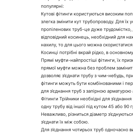
популярні:
Кутові фітинги користуються високим поп
злегка змінити кут трубопроводу. Для їх 
пропіленових труб-це дуже трудомістко, д
відповідний косинець, необхідний для на
нахилу, то для цього можна скористатися
Косинці потрібні вкрай рідко, в основному
Прямі муфти-найпростіші фітинги, їх приз
прямої муфти можна без проблем замінит
дозволяє з’єднати трубу з чим-небудь, п
фітинги можуть бути комбінованими і пе
для з’єднання труб з запірною арматурою
Фітинги Трійники необхідні для з’єднання
одну трубу від іншої під кутом 45 або 90 г
Неважливо, різниться діаметр з’єднуються
з’єднати їх між собою.
Для з’єднання чотирьох труб одночасно в