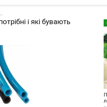
ть
отрібні і які бувають
П
л