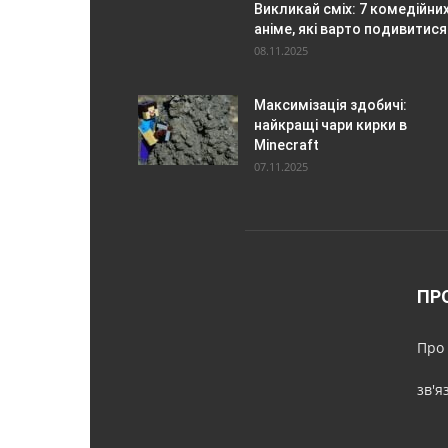
Викликай сміх: 7 комедійни
аніме, які варто подивитися
08.11.2025
Максимізація здобичі:
найкращі чари кирки в
Minecraft
07.11.2025
ПР
Про 
зв'я