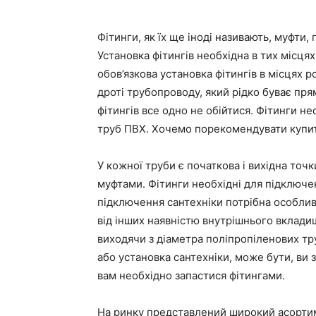
Фітинги, як їх ще іноді називають, муфти,
Установка фітингів необхідна в тих місцях
обов’язкова установка фітингів в місцях 
дроті трубопроводу, який рідко буває пря
фітингів все одно не обійтися. Фітинги н
труб ПВХ. Хочемо порекомендувати куп
У кожної труби є початкова і вихідна точ
муфтами. Фітинги необхідні для підключе
підключення сантехніки потрібна особлив
від інших наявністю внутрішнього вкладиш
виходячи з діаметра поліпропіленових тр
або установка сантехніки, може бути, ви 
вам необхідно запастися фітингами.
На ринку представлений широкий асортим