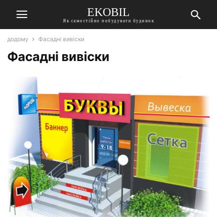
EKOBIL
Як самостійно побудувати будинок
додому
Фасадні вивіски
Фасадні вивіски