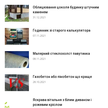
Облицювання цоколя будинку штучним
каменем
31.12.2021
Годинник зі старого калькулятора
07.11.2021
Малярний стеклохолст павутинка
08.11.2021
Газобетон або пінобетон що краще
28.10.2021
Яскрава вітальня з білим диваном і
рожевим кріслом