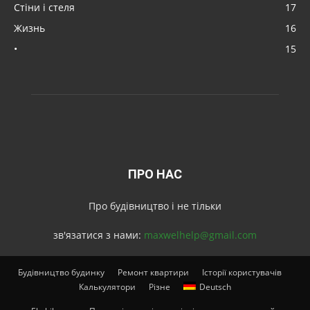
Стіни і стеля
17
Жизнь
16
•
15
ПРО НАС
Про будівництво і не тільки
зв'язатися з нами:
maxwelhelp@gmail.com
Будівництво будинку
Ремонт квартири
Історії користувачів
Калькулятори
Різне
Deutsch