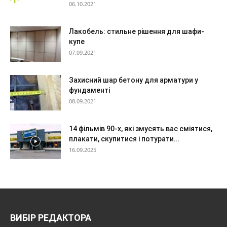
06.10.2021
Лакобель: стильне рішення для шафи-
купе
07.09.2021
Захисний шар бетону для арматури у
фундаменті
08.09.2021
14 фільмів 90-х, які змусять вас сміятися,
плакати, скупитися і потурати...
16.09.2025
ВИБІР РЕДАКТОРА