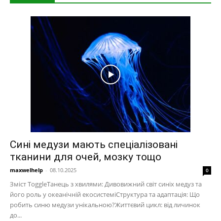
Сині медузи мають спеціалізовані
тканини для очей, мозку тощо
maxwelhelp
-
08.10.2025
0
Зміст ToggleТанець з хвилями: Дивовижний світ синіх медуз та
його роль у океанічній екосистеміСтруктура та адаптація: Що
робить синю медузи унікальною?Життєвий цикл: від личинок
до...