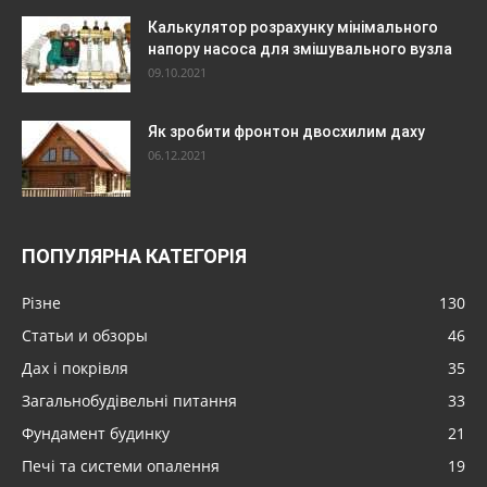
Калькулятор розрахунку мінімального
напору насоса для змішувального вузла
09.10.2021
Як зробити фронтон двосхилим даху
06.12.2021
ПОПУЛЯРНА КАТЕГОРІЯ
Різне
130
Статьи и обзоры
46
Дах і покрівля
35
Загальнобудівельні питання
33
Фундамент будинку
21
Печі та системи опалення
19