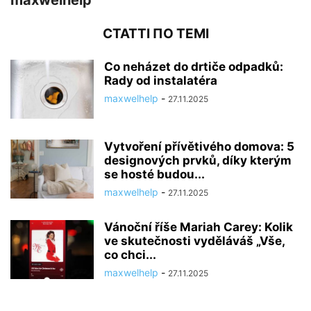
maxwelhelp
СТАТТІ ПО ТЕМІ
Co neházet do drtiče odpadků:
Rady od instalatéra
maxwelhelp
-
27.11.2025
Vytvoření přívětivého domova: 5
designových prvků, díky kterým
se hosté budou...
maxwelhelp
-
27.11.2025
Vánoční říše Mariah Carey: Kolik
ve skutečnosti vyděláváš „Vše,
co chci...
maxwelhelp
-
27.11.2025