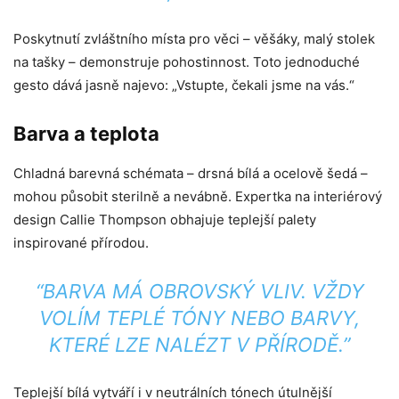
Poskytnutí zvláštního místa pro věci – věšáky, malý stolek
na tašky – demonstruje pohostinnost. Toto jednoduché
gesto dává jasně najevo: „Vstupte, čekali jsme na vás.“
Barva a teplota
Chladná barevná schémata – drsná bílá a ocelově šedá –
mohou působit sterilně a nevábně. Expertka na interiérový
design Callie Thompson obhajuje teplejší palety
inspirované přírodou.
“BARVA MÁ OBROVSKÝ VLIV. VŽDY
VOLÍM TEPLÉ TÓNY NEBO BARVY,
KTERÉ LZE NALÉZT V PŘÍRODĚ.”
Teplejší bílá vytváří i v neutrálních tónech útulnější