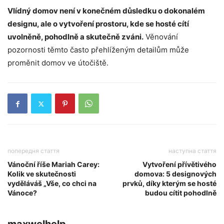
Vlídný domov není v konečném důsledku o dokonalém
designu, ale o vytvoření prostoru, kde se hosté cítí
uvolněně, pohodlně a skutečně zváni.
Věnování
pozornosti těmto často přehlíženým detailům může
proměnit domov ve útočiště.
попередня стаття
наступна стаття
Vánoční říše Mariah Carey:
Vytvoření přívětivého
Kolik ve skutečnosti
domova: 5 designových
vyděláváš „Vše, co chci na
prvků, díky kterým se hosté
Vánoce?
budou cítit pohodlně