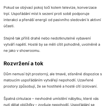
Pokud se obývací pokoj točí kolem televize, konverzace
trpí. Uspořádání míst k sezení proti sobě podporuje
interakci a přenáší energii od pasivního sledování k aktivní
účasti.
Stejně tak příliš drahé nebo nedotknutelné vybavení
vytváří napětí. Hosté by se měli cítit pohodlně, uvolněně a
ne jako v showroomu.
Rozvržení a tok
Dům nemusí být prostorný, ale tmavé, stísněné dispozice s
matoucím uspořádáním vytvářejí nepohodlí. Uzavřené
prostory způsobují, že se hostitelé a hosté cítí izolovaní.
Špatná cirkulace – nevhodné umístění nábytku, které vás
nutí dělat objížďky – zvyšuje nepohodlí. Uspořádání se