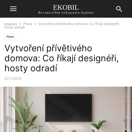
EKOBIL
Як самостійно побудувати будинок
додому
Різне
Vytvoření přívětivého domova: Co říkají designéři,
hosty odradí
Різне
Vytvoření přívětivého
domova: Co říkají designéři,
hosty odradí
27.11.2025