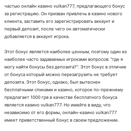
частью онлайн казино vulkan777, предлагающего бонус
за регистрацию. Он призван привлечь в казино нового
клиента, заставить его зарегистрировать аккаунт и
первый депозит, после чего он автоматически
добавляется в аккаунт игрока.
Этот бонус является наиболее ценным, поэтому один из
наиболее часто задаваемых игроками вопросов: “где я
могу найти бонусы без депозита?’’. Этот бонус в отличие
от бонуса который можно перезагрузить не требует
депозита. Этот бонус, однако, был вытеснен
бесплатными спинами и казино, которое по-прежнему
предлагает 1000 грв в качестве бесплатного бонуса
является казино vulkan777. Но имейте в виду, что
независимо от его формы, онлайн-казино vulkan777
имеет приветственный бонус в своем предложении.