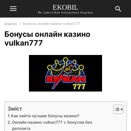
EKOBIL
Як самостійно побудувати будинок
додому
Бонусы онлайн казино vulkan777
Бонусы онлайн казино
vulkan777
Зміст
Как найти лучшие бонусы казино?
Онлайн-казино vulkan777 с бонусом без
депозита