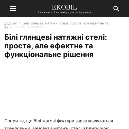
EKOBIL
Як самостійно побудувати будинок
додому
Білі глянцеві натяжні стелі: просте, але ефектне та
функціональне рішення
Білі глянцеві натяжні стелі:
просте, але ефектне та
функціональне рішення
Попри те, що білі матові фактури зараз вважаються
трендовими, замовити натяжні стелі з блискучою