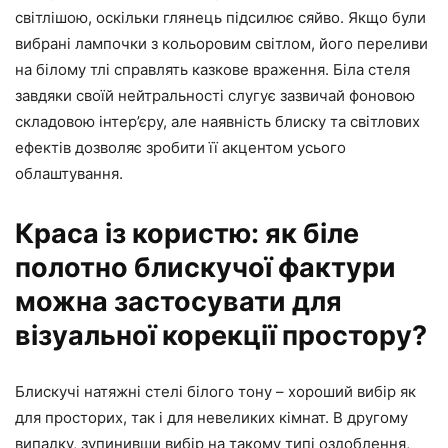
світлішою, оскільки глянець підсилює сяйво. Якщо були
вибрані лампочки з кольоровим світлом, його переливи
на білому тлі справлять казкове враження. Біла стеля
завдяки своїй нейтральності слугує зазвичай фоновою
складовою інтер’єру, але наявність блиску та світлових
ефектів дозволяє зробити її акцентом усього
облаштування.
Краса із користю: як біле
полотно блискучої фактури
можна застосувати для
візуальної корекції простору?
Блискучі натяжні стелі білого тону – хороший вибір як
для просторих, так і для невеликих кімнат. В другому
випадку, зупинивши вибір на такому типі оздоблення,