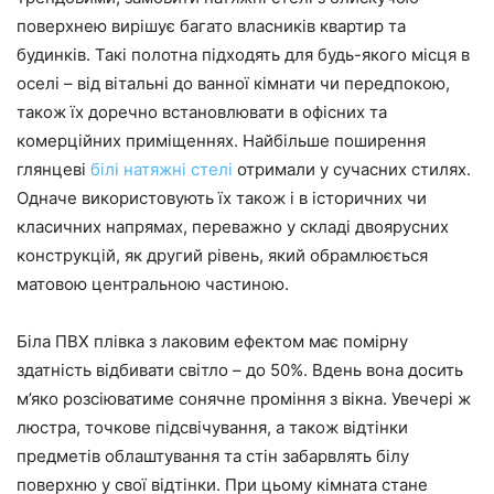
поверхнею вирішує багато власників квартир та
будинків. Такі полотна підходять для будь-якого місця в
оселі – від вітальні до ванної кімнати чи передпокою,
також їх доречно встановлювати в офісних та
комерційних приміщеннях. Найбільше поширення
глянцеві
білі натяжні стелі
отримали у сучасних стилях.
Одначе використовують їх також і в історичних чи
класичних напрямах, переважно у складі двоярусних
конструкцій, як другий рівень, який обрамлюється
матовою центральною частиною.
Біла ПВХ плівка з лаковим ефектом має помірну
здатність відбивати світло – до 50%. Вдень вона досить
м’яко розсіюватиме сонячне проміння з вікна. Увечері ж
люстра, точкове підсвічування, а також відтінки
предметів облаштування та стін забарвлять білу
поверхню у свої відтінки. При цьому кімната стане