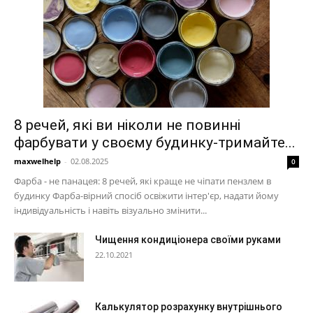
8 речей, які ви ніколи не повинні
фарбувати у своєму будинку-тримайте...
maxwelhelp
-
02.08.2025
0
Фарба - не панацея: 8 речей, які краще не чіпати пензлем в
будинку Фарба-вірний спосіб освіжити інтер'єр, надати йому
індивідуальність і навіть візуально змінити...
Чищення кондиціонера своїми руками
22.10.2021
Калькулятор розрахунку внутрішнього