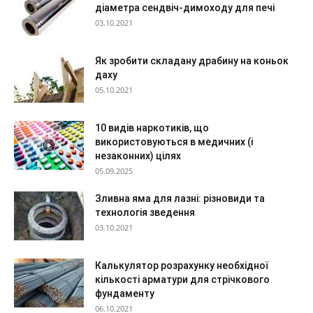
діаметра сендвіч-димоходу для печі
03.10.2021
Як зробити складану драбину на коньок
даху
05.10.2021
10 видів наркотиків, що
використовуються в медичних (і
незаконних) цілях
05.09.2025
Зливна яма для лазні: різновиди та
технологія зведення
03.10.2021
Калькулятор розрахунку необхідної
кількості арматури для стрічкового
фундаменту
06.10.2021