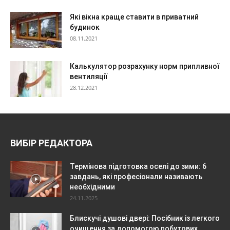
Які вікна краще ставити в приватний
будинок
08.11.2021
Калькулятор розрахунку норм припливної
вентиляції
28.12.2021
ВИБІР РЕДАКТОРА
Термінова підготовка оселі до зими: 6
завдань, які професіонали називають
необхідними
24.11.2025
Блискучі душові двері: Посібник із легкого
очищення за допомогою побутових