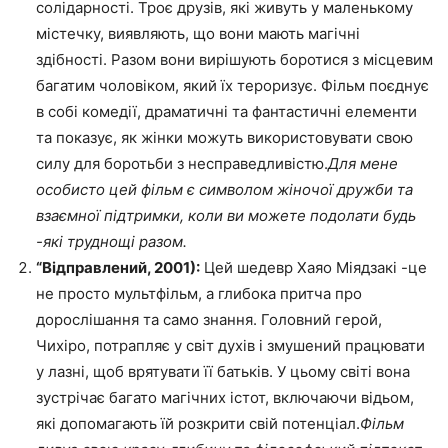
солідарності. Троє друзів, які живуть у маленькому
містечку, виявляють, що вони мають магічні
здібності. Разом вони вирішують боротися з місцевим
багатим чоловіком, який їх тероризує. Фільм поєднує
в собі комедії, драматичні та фантастичні елементи
та показує, як жінки можуть використовувати свою
силу для боротьби з несправедливістю.
Для мене
особисто цей фільм є символом жіночої дружби та
взаємної підтримки, коли ви можете подолати будь
-які труднощі разом.
“Відправлений, 2001):
Цей шедевр Хаяо Міядзакі -це
не просто мультфільм, а глибока притча про
дорослішання та само знання. Головний герой,
Чихіро, потрапляє у світ духів і змушений працювати
у лазні, щоб врятувати її батьків. У цьому світі вона
зустрічає багато магічних істот, включаючи відьом,
які допомагають їй розкрити свій потенціал.
Фільм