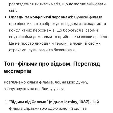
розглядатися як якась магія, що дозволяє змінювати
світ.
Складні та конфліктні персонажі:
Сучасні фільми
про відьом часто зображують відьом як складних та
конфліктних персонажів, що борються зі своїми
внутрішніми демонами та прийняттям важких рішень.
Це не просто лиходії чи героїні, а люди, зі своїми
страхами, сумнівами та бажаннями.
Топ -фільми про відьом: Перегляд
експертів
Розглянемо кілька фільмів, які, на мою думку,
заслуговують на особливу увагу:
“Відьом від Салема” (відьом Іствіку, 1987):
Цей
фільм є справжньою одою жіночій силі та