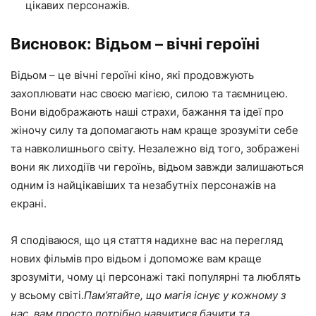
цікавих персонажів.
Висновок: Відьом – вічні героїні
Відьом – це вічні героїні кіно, які продовжують
захоплювати нас своєю магією, силою та таємницею.
Вони відображають наші страхи, бажання та ідеї про
жіночу силу та допомагають нам краще зрозуміти себе
та навколишнього світу. Незалежно від того, зображені
вони як лиходіїв чи героїнь, відьом завжди залишаються
одним із найцікавіших та незабутніх персонажів на
екрані.
Я сподіваюся, що ця стаття надихне вас на перегляд
нових фільмів про відьом і допоможе вам краще
зрозуміти, чому ці персонажі такі популярні та люблять
у всьому світі.
Пам’ятайте, що магія існує у кожному з
нас, вам просто потрібно навчитися бачити та