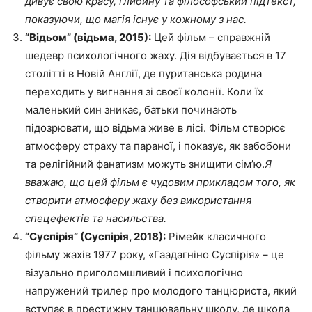
дивує свою красу, глибину та філософський підтекст,
показуючи, що магія існує у кожному з нас.
“Відьом” (відьма, 2015):
Цей фільм – справжній
шедевр психологічного жаху. Дія відбувається в 17
столітті в Новій Англії, де пуританська родина
переходить у вигнання зі своєї колонії. Коли їх
маленький син зникає, батьки починають
підозрювати, що відьма живе в лісі. Фільм створює
атмосферу страху та параної, і показує, як забобони
та релігійний фанатизм можуть знищити сім’ю.
Я
вважаю, що цей фільм є чудовим прикладом того, як
створити атмосферу жаху без використання
спецефектів та насильства.
“Суспірія” (Суспірія, 2018):
Рімейк класичного
фільму жахів 1977 року, «Гаадагніно Суспірія» – це
візуально приголомшливий і психологічно
напружений трилер про молодого танцюриста, який
вступає в престижну танцювальну школу, де школа