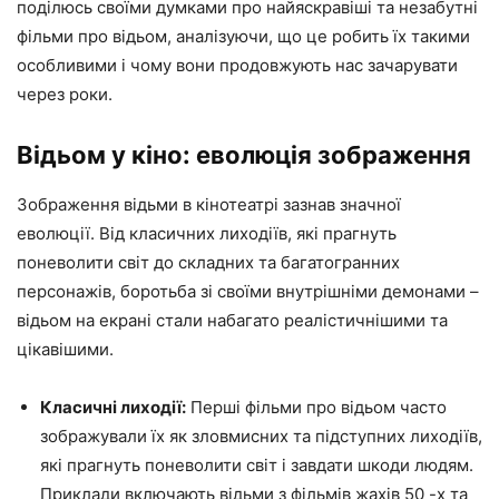
поділюсь своїми думками про найяскравіші та незабутні
фільми про відьом, аналізуючи, що це робить їх такими
особливими і чому вони продовжують нас зачарувати
через роки.
Відьом у кіно: еволюція зображення
Зображення відьми в кінотеатрі зазнав значної
еволюції. Від класичних лиходіїв, які прагнуть
поневолити світ до складних та багатогранних
персонажів, боротьба зі своїми внутрішніми демонами –
відьом на екрані стали набагато реалістичнішими та
цікавішими.
Класичні лиходії:
Перші фільми про відьом часто
зображували їх як зловмисних та підступних лиходіїв,
які прагнуть поневолити світ і завдати шкоди людям.
Приклади включають відьми з фільмів жахів 50 -х та