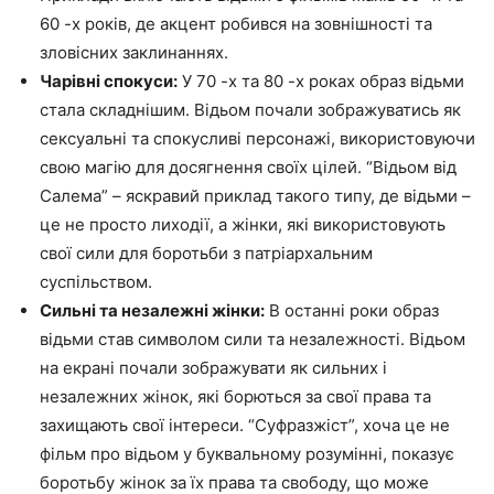
60 -х років, де акцент робився на зовнішності та
зловісних заклинаннях.
Чарівні спокуси:
У 70 -х та 80 -х роках образ відьми
стала складнішим. Відьом почали зображуватись як
сексуальні та спокусливі персонажі, використовуючи
свою магію для досягнення своїх цілей. “Відьом від
Салема” – яскравий приклад такого типу, де відьми –
це не просто лиходії, а жінки, які використовують
свої сили для боротьби з патріархальним
суспільством.
Сильні та незалежні жінки:
В останні роки образ
відьми став символом сили та незалежності. Відьом
на екрані почали зображувати як сильних і
незалежних жінок, які борються за свої права та
захищають свої інтереси. “Суфразжіст”, хоча це не
фільм про відьом у буквальному розумінні, показує
боротьбу жінок за їх права та свободу, що може