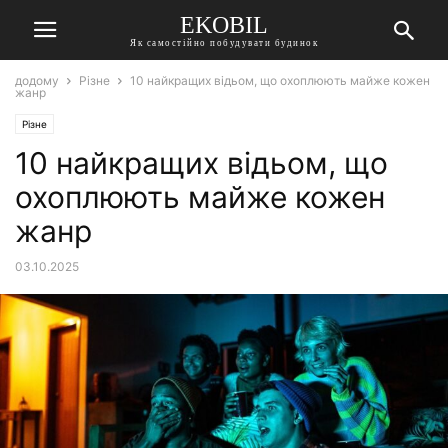
EKOBIL
Як самостійно побудувати будинок
додому
Різне
10 найкращих відьом, що охоплюють майже кожен
жанр
Різне
10 найкращих відьом, що
охоплюють майже кожен
жанр
03.10.2025