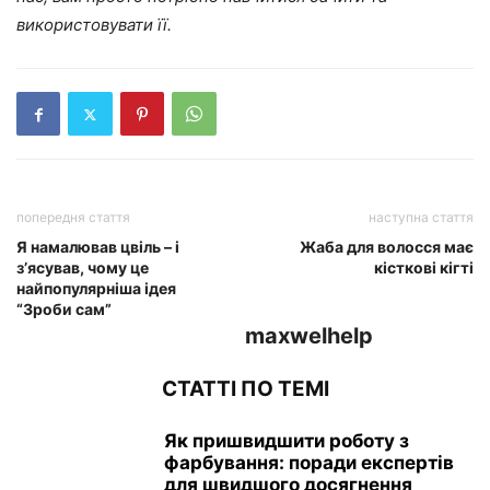
використовувати її.
попередня стаття
наступна стаття
Я намалював цвіль – і
Жаба для волосся має
з’ясував, чому це
кісткові кігті
найпопулярніша ідея
“Зроби сам”
maxwelhelp
СТАТТІ ПО ТЕМІ
Як пришвидшити роботу з
фарбування: поради експертів
для швидшого досягнення