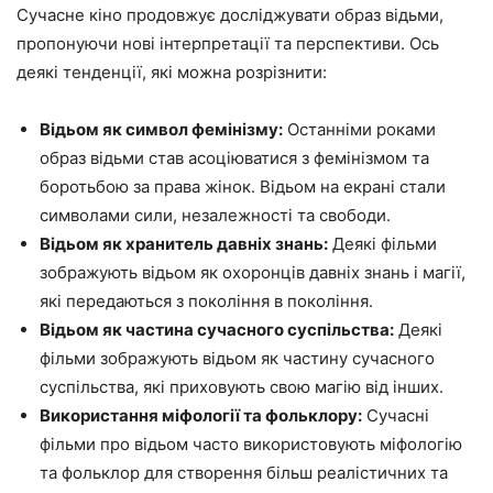
Сучасне кіно продовжує досліджувати образ відьми,
пропонуючи нові інтерпретації та перспективи. Ось
деякі тенденції, які можна розрізнити:
Відьом як символ фемінізму:
Останніми роками
образ відьми став асоціюватися з фемінізмом та
боротьбою за права жінок. Відьом на екрані стали
символами сили, незалежності та свободи.
Відьом як хранитель давніх знань:
Деякі фільми
зображують відьом як охоронців давніх знань і магії,
які передаються з покоління в покоління.
Відьом як частина сучасного суспільства:
Деякі
фільми зображують відьом як частину сучасного
суспільства, які приховують свою магію від інших.
Використання міфології та фольклору:
Сучасні
фільми про відьом часто використовують міфологію
та фольклор для створення більш реалістичних та