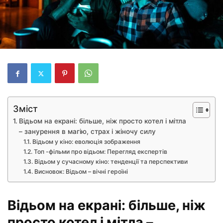
Зміст
Відьом на екрані: більше, ніж просто котел і мітла
– занурення в магію, страх і жіночу силу
Відьом у кіно: еволюція зображення
Топ -фільми про відьом: Перегляд експертів
Відьом у сучасному кіно: тенденції та перспективи
Висновок: Відьом – вічні героїні
Відьом на екрані: більше, ніж
просто котел і мітла –